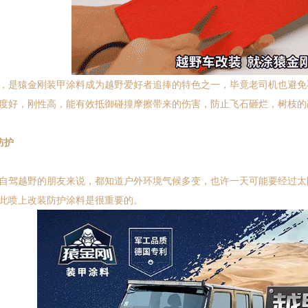
是猿金刚装甲涂料成为越野爱好者追捧的特色之一，毕竟老司机也避免
度好，刚性高，能有效抵御碰撞摩擦带来的伤害，防止飞石砸烂，树枝的
防护
驾越野的朋友来说，都知道户外环境气候多变，也许一天可能要经过太
此喷上改装防护涂料是很重要的。