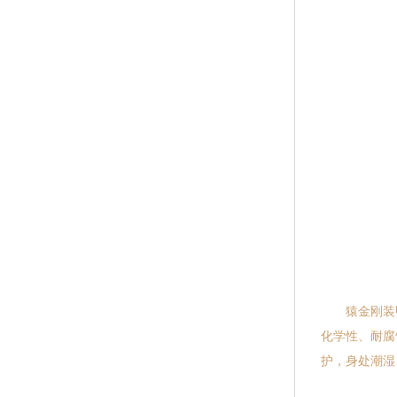
猿金刚装甲
化学性、耐腐
护，身处潮湿