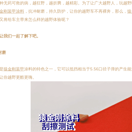
无药可救的病，越狂野，越折腾，越精彩。为了让广大越野人，玩越野
金刚
装甲
涂料
，抗冲耐磨，持久防护，让你的越野车不再裸奔，那么，
猿
又将给车主带来怎么样的越野体验呢？
我们一起了解下吧。
耐磨
是
猿金刚装甲
涂料的特色之一，它可以抵挡相当于5.56口径子弹的产生
让你越野更酷更嗨。