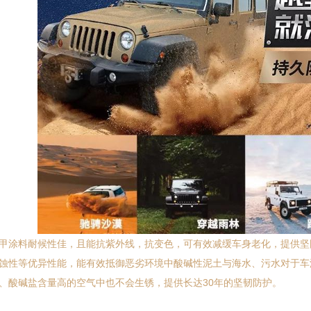
涂料耐候性佳，且能抗紫外线，抗变色，可有效减缓车身老化，提供坚
蚀性等优异性能，能有效抵御恶劣环境中酸碱性泥土与海水、污水对于车
、酸碱盐含量高的空气中也不会生锈，提供长达30年的坚韧防护。