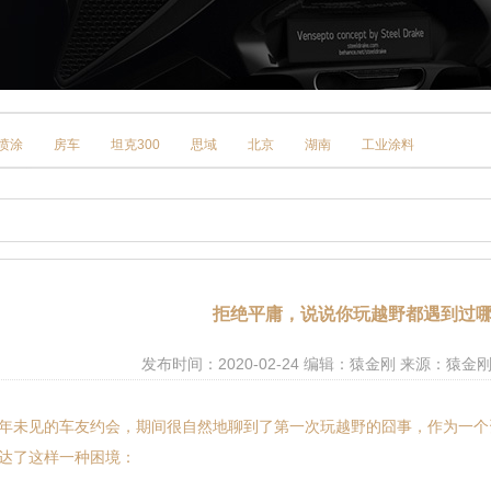
喷涂
房车
坦克300
思域
北京
湖南
工业涂料
拒绝平庸，说说你玩越野都遇到过
发布时间：2020-02-24 编辑：猿金刚 来源：猿
未见的车友约会，期间很自然地聊到了第一次玩越野的囧事，作为一个
达了这样一种困境：