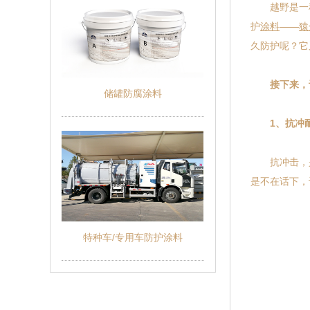
越野是一种
护
涂料
——
猿
久防护呢？它
接下来，让
储罐防腐涂料
1、抗冲
抗冲击，
是不在话下，
特种车/专用车防护涂料