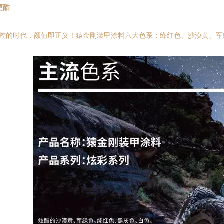
更酷
的时代，颜值即正义！猿金刚装甲涂料六大色系：绛红色、沙漠黄、军