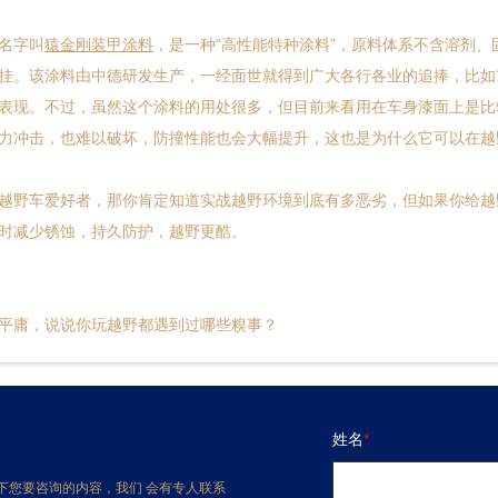
名字叫
猿金刚
装甲
涂料
，是一种“高性能特种涂料”，原料体系不含溶剂
挂。该涂料由中德研发生产，一经面世就得到广大各行各业的追捧，比如
表现。不过，虽然这个涂料的用处很多，但目前来看用在车身漆面上是比
力冲击，也难以破坏，防撞性能也会大幅提升，这也是为什么它可以在越
野车爱好者，那你肯定知道实战越野环境到底有多恶劣，但如果你给越
时减少锈蚀，持久防护，越野更酷。
平庸，说说你玩越野都遇到过哪些糗事？
姓名
*
下您要咨询的内容，我们 会有专人联系