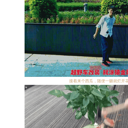
接着来个西瓜，随便一砸就烂开