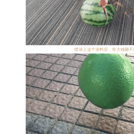
喷涂上这个涂料后，抡大锤砸不