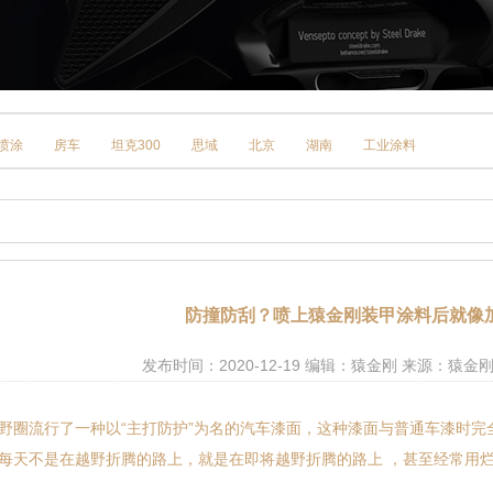
喷涂
房车
坦克300
思域
北京
湖南
工业涂料
防撞防刮？喷上猿金刚装甲涂料后就像加
发布时间：2020-12-19 编辑：猿金刚 来源：猿
流行了一种以“主打防护”为名的汽车漆面，这种漆面与普通车漆时完
每天不是在越野折腾的路上，就是在即将越野折腾的路上 ，甚至经常用